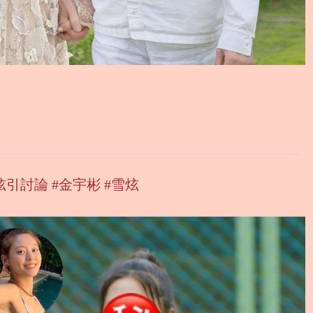
討論 #金宇彬 #雪炫