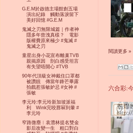
G.E.M於啟德主場館創五場
演出紀錄 觸動落淚留下
美好回憶 #G.E.M
鬼滅之刃無限城篇｜作者神
隱多年曾洩真樣？ 電影
版權費原來極少 #鬼滅 #
鬼滅之刃
閱讀更多 »
童星出身小花宣布離巢TVB
親揭原因 剖白感受坦言
有失望唔開心 #TVB
90年代頂級女神戴住口罩都
被讚靚 傳當年鋒芒畢露
拍戲惹張敏妒忌 #女神 #
六合彩:
張敏
李元玲:李元玲新加坡派福
利 Wink完咬唇冧到暈 #
李元玲
窄路微塵︱袁澧林提名雙金
影后改變一生 粗口對白