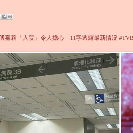
星傅嘉莉「入院」令人擔心 11字透露最新情況 #TVB