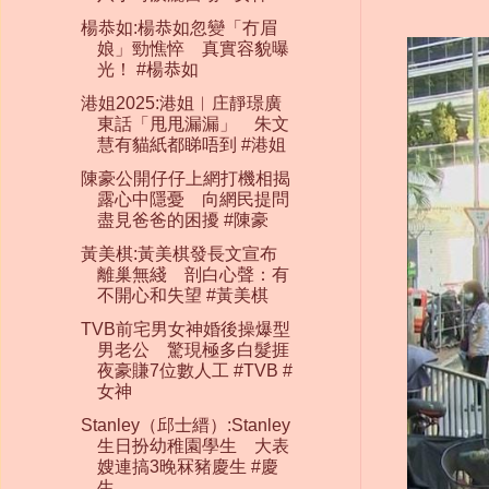
楊恭如:楊恭如忽變「冇眉
娘」勁憔悴 真實容貌曝
光！ #楊恭如
港姐2025:港姐︱庄靜璟廣
東話「甩甩漏漏」 朱文
慧有貓紙都睇唔到 #港姐
陳豪公開仔仔上網打機相揭
露心中隱憂 向網民提問
盡見爸爸的困擾 #陳豪
黃美棋:黃美棋發長文宣布
離巢無綫 剖白心聲：有
不開心和失望 #黃美棋
TVB前宅男女神婚後操爆型
男老公 驚現極多白髮捱
夜豪賺7位數人工 #TVB #
女神
Stanley（邱士縉）:Stanley
生日扮幼稚園學生 大表
嫂連搞3晚冧豬慶生 #慶
生