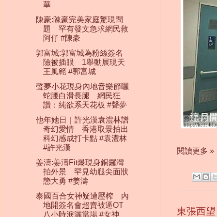
華
陳豪:陳豪完美家庭驚現問
題 罕有發文急求網民救
阿仔 #陳豪
郭富城:郭富城為粉絲簽名
險被插眼 1舉動展現天
王風範 #郭富城
聲夢小花現身內地音樂節曬
蛇腰白滑長腿 網民狂
讚：純欲系天花板 #聲夢
他年她日｜許光漢袁澧林譜
奇幻愛情 香港取景拍出
科幻感成打卡點 #袁澧林
#許光漢
閱讀更多 »
姜濤:姜濤Fit爆現身銅鑼灣
拍外景 罕見幼腿尖面狀
態大勇 #姜濤
泰國百合女神疑遭壓榨 內
地開簽名會超賣被逼OT
東張西望
八小時淚灑當場 #女神