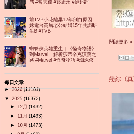
感 #曾志偉 #蔡康永 #鮑起靜
前TVB小花離巢12年剖白原因
嫁電台高層老公結婚15年共識唔
生B #TVB
閱讀更多 »
蜘蛛俠英雄重生｜《怪奇物語》
到Marvel 解析莎蒂辛克演藝之
路 #Marvel #怪奇物語 #蜘蛛俠
戀綜《真
每日文章
►
2026
(11181)
▼
2025
(16373)
►
12月
(1432)
►
11月
(1433)
►
10月
(1473)