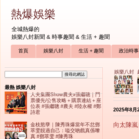
熱爆娛樂
全城熱爆的
娛樂八封新聞 & 時事趣聞 & 生活 + 趣聞
首頁
娛樂八封
生活 + 趣聞
政治時事
娛樂八封
最熱 娛樂八封
人夫集團Show農夫x張繼聰｜門
票優先/公售攻略＋購票連結＋座
位表 #張繼聰 #農夫 #陸永權 #鄭
2025年8月
詩君
向太陳嵐
金枝慾孽｜陳秀珠爆當年不忿鄧
萃雯靚過自己：嗌交啲戲真係嚟
真 #鄧萃雯 #陳秀珠