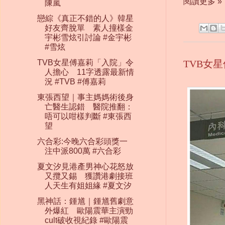
閱讀更多 »
陳嵐
戀綜《真正不錯的人》韓星
好友齊脫單 素人撞樣金
宇彬雪炫引討論 #金宇彬
#雪炫
TVB女星傅嘉莉「入院」令
TVB女
人擔心 11字透露最新情
況 #TVB #傅嘉莉
東張西望｜事主媽媽術後身
亡醫生認錯 醫院推翻：
唔可以咁樣判斷 #東張西
望
六合彩:今晚六合彩頭獎一
注中派800萬 #六合彩
夏文汐見港產男神心花怒放
又攬又錫 獲讚港劇接班
人天生有姐姐緣 #夏文汐
黑神話：鍾馗｜鍾馗舊劇意
外爆紅 歐陽震華主演勁
cult破收視紀錄 #歐陽震