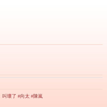
壞了 #向太 #陳嵐