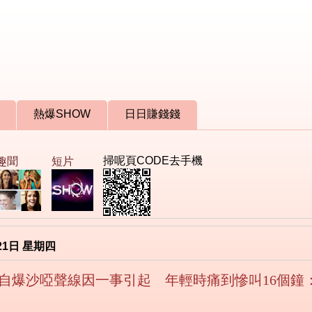
熱爆SHOW
日日賺錢錢
掃呢頁CODE去手機
趣聞
短片
21日 星期四
自爆沙啞聲線因一事引起 年輕時痛到慘叫16個鐘：叫