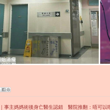
｜事主媽媽術後身亡醫生認錯 醫院推翻：唔可以咁