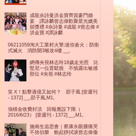
成龍佘詩曼洪金寶齊賀豪門婚
宴 譚詠麟曾志偉歡聚星光媲美
頒獎禮 #佘詩曼 #成龍 #曾志偉 #
洪金寶 #譚詠麟
06211059淘大工業村火警:迷你倉火：防衛
式滅火 消防開3喉攻4樓 __,
網傳央視林志玲18歲走光照 比
堅尼一位置鬆脫 不慎露出敏感
部位 #央視 #林志玲
笑 X！點擊過億又如何？ 邵子風 [壹週刊
- 1372] __,邵子風,M1,
強積金收費封頂 回報應設下限（
2016/6/23） [壹週刊 - 1372] __,M1,
施南生追思會｜蔡康永眼腫痛哭
不捨伯樂 鮑起靜拭淚曾志偉傷