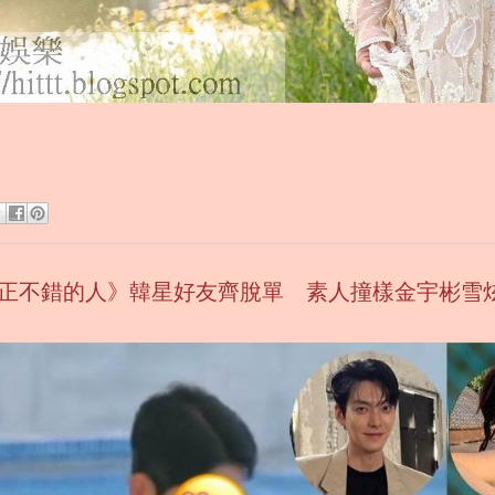
正不錯的人》韓星好友齊脫單 素人撞樣金宇彬雪炫引