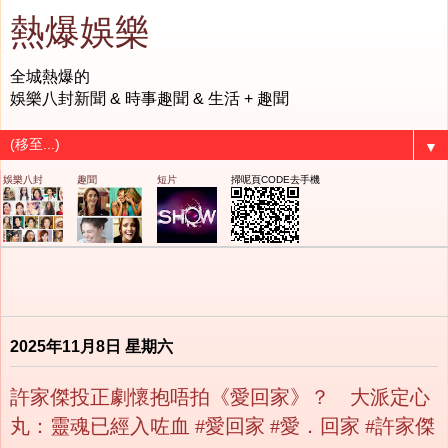
熱爆娛樂
全城熱爆的
娛樂八封新聞 & 時事趣聞 & 生活 + 趣聞
▼
娛樂八封
趣聞
短片
掃呢頁CODE去手機
2025年11月8日 星期六
許家傑投正劇懷抱唔拍《愛回家》？ 大派定心
丸：靈魂已經入咗血 #愛回家 #愛．回家 #許家傑