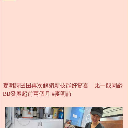
麥明詩囝囝再次解鎖新技能好驚喜 比一般同齡
BB發展超前兩個月 #麥明詩