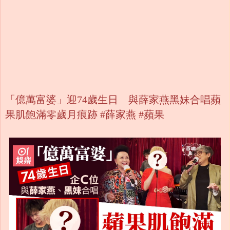
「億萬富婆」迎74歲生日 與薛家燕黑妹合唱蘋
果肌飽滿零歲月痕跡 #薛家燕 #蘋果