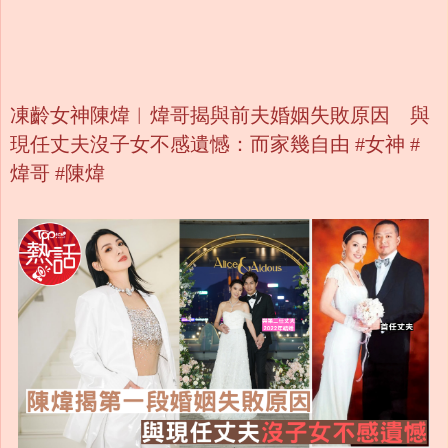
凍齡女神陳煒︱煒哥揭與前夫婚姻失敗原因 與
現任丈夫沒子女不感遺憾：而家幾自由 #女神 #
煒哥 #陳煒