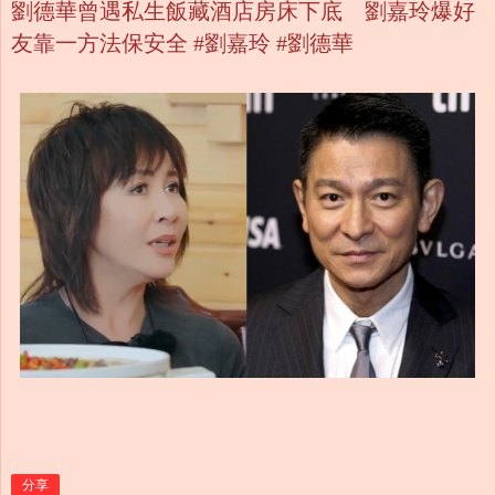
劉德華曾遇私生飯藏酒店房床下底 劉嘉玲爆好
友靠一方法保安全 #劉嘉玲 #劉德華
分享