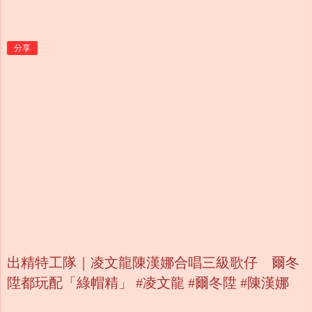
分享
出精特工隊｜凌文龍陳漢娜合唱三級歌仔 爾冬
陞都玩配「綠帽精」 #凌文龍 #爾冬陞 #陳漢娜