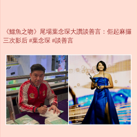
《鱷魚之吻》尾場葉念琛大讚談善言：佢起麻攞
三次影后 #葉念琛 #談善言