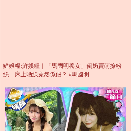
鮮娛糧:鮮娛糧｜「馬國明養女」倒奶賣萌撩粉
絲 床上晒線竟然係假？ #馬國明