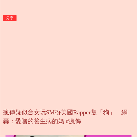
分享
瘋傳疑似台女玩SM扮美國Rapper隻「狗」 網
轟：愛賭的爸生病的媽 #瘋傳