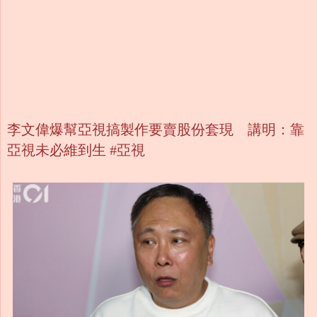
李文偉爆幫亞視搞製作要賣股份套現 講明：靠
亞視未必維到生 #亞視