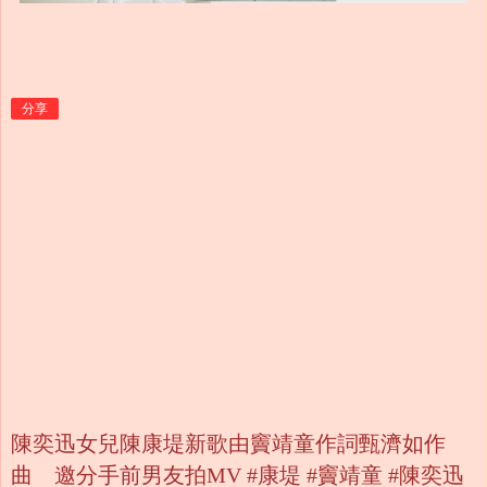
分享
陳奕迅女兒陳康堤新歌由竇靖童作詞甄濟如作
曲 邀分手前男友拍MV #康堤 #竇靖童 #陳奕迅