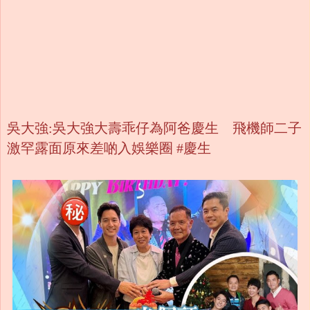
吳大強:吳大強大壽乖仔為阿爸慶生 飛機師二子
激罕露面原來差啲入娛樂圈 #慶生