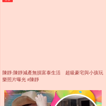
陳靜:陳靜減產無損富泰生活 超級豪宅與小孩玩
樂照片曝光 #陳靜