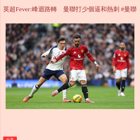
英超Fever:峰迴路轉 曼聯打少個逼和熱刺 #曼聯
分享