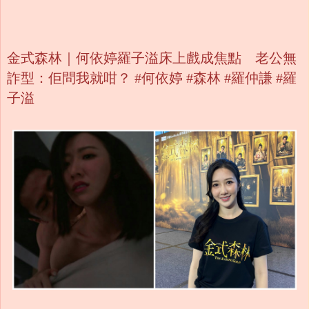
金式森林｜何依婷羅子溢床上戲成焦點 老公無
詐型：佢問我就咁？ #何依婷 #森林 #羅仲謙 #羅
子溢