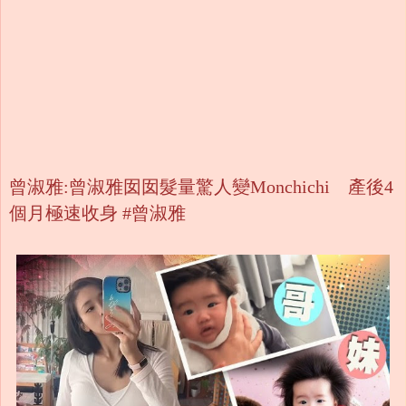
曾淑雅:曾淑雅囡囡髮量驚人變Monchichi 產後4
個月極速收身 #曾淑雅